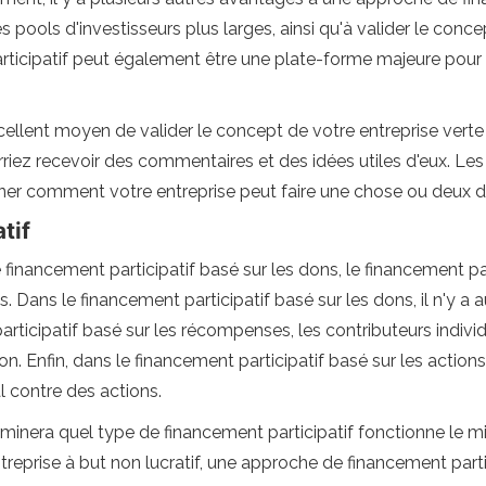
es pools d'investisseurs plus larges, ainsi qu'à valider le conc
rticipatif peut également être une plate-forme majeure pour l
xcellent moyen de valider le concept de votre entreprise vert
urriez recevoir des commentaires et des idées utiles d'eux. Le
nner comment votre entreprise peut faire une chose ou deux d
tif
e financement participatif basé sur les dons, le financement p
s. Dans le financement participatif basé sur les dons, il n'y a
articipatif basé sur les récompenses, les contributeurs indiv
n. Enfin, dans le financement participatif basé sur les action
al contre des actions.
rminera quel type de financement participatif fonctionne le mi
treprise à but non lucratif, une approche de financement partic