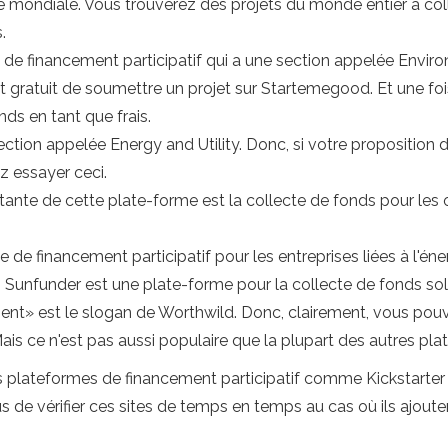
 mondiale. Vous trouverez des projets du monde entier à collec
.
 de financement participatif qui a une section appelée Environ
 est gratuit de soumettre un projet sur Startemegood. Et une fois
ds en tant que frais.
ction appelée Energy and Utility. Donc, si votre proposition d
z essayer ceci.
ante de cette plate-forme est la collecte de fonds pour les or
.
e financement participatif pour les entreprises liées à l'éner
unfunder est une plate-forme pour la collecte de fonds sola
nt» est le slogan de Worthwild. Donc, clairement, vous pouve
 Mais ce n'est pas aussi populaire que la plupart des autres p
ateformes de financement participatif comme Kickstarter n'
us de vérifier ces sites de temps en temps au cas où ils ajoute