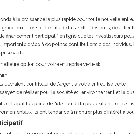
nds à la croissance la plus rapide pour toute nouvelle entrep
râce aux efforts collectifs de la famille, des amis, des clients 
inancement participatif en ligne que les investisseurs peuven
importante grâce à de petites contributions à des individus. 
prise verte.
meilleure option pour votre entreprise verte si:
aire
 devraient contribuer de l'argent à votre entreprise verte
ayez de réaliser pour la société et l'environnement et la qu
t participatif dépend de l'idée ou de la proposition d'entrepr
nnementaux, ils ont tendance à montrer plus d'intérêt à soute
icipatif
ment, il y a plusieurs autres avantages à une approche de fin