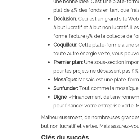
une bonne idée. C'est une plate-forme
plat de 4% des fonds en tant que frais
Déclusion
: Ceci est un grand site Web
à but lucratif et à but non lucratif. Il
forme facture 5% de la collecte de fon
Coquilleur
: Cette plate-forme a une se
toute autre énergie verte, vous pouve
Premier plan
: Une sous-section import
pour les projets ne dépassent pas 5%
Mosaïque:
Mosaic est une plate-forme d
Sunfunder:
Tout comme la mosaïque, S
Digne
: «Financement de l'environneme
pour financer votre entreprise verte.
Malheureusement, de nombreuses grandes pl
but non lucratif et vertes. Mais assurez-vo
Clés du succès