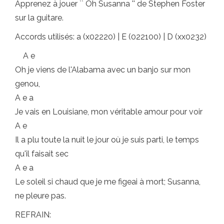
Apprenez à jouer `` Oh Susanna '' de Stephen Foster
sur la guitare.
Accords utilisés: a (x02220) | E (022100) | D (xx0232)
A e
Oh je viens de l'Alabama avec un banjo sur mon
genou,
A e a
Je vais en Louisiane, mon véritable amour pour voir
A e
Il a plu toute la nuit le jour où je suis parti, le temps
qu'il faisait sec
A e a
Le soleil si chaud que je me figeai à mort; Susanna,
ne pleure pas.
REFRAIN: