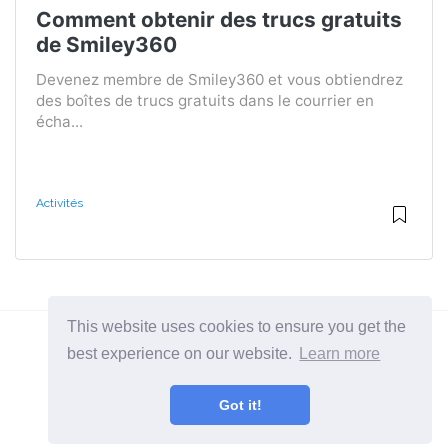
Comment obtenir des trucs gratuits
de Smiley360
Devenez membre de Smiley360 et vous obtiendrez
des boîtes de trucs gratuits dans le courrier en
écha...
Activités
This website uses cookies to ensure you get the
best experience on our website.
Learn more
2026 ©
BuruNews
Got it!
Toutes catégories
Un site sur l'art de vivre