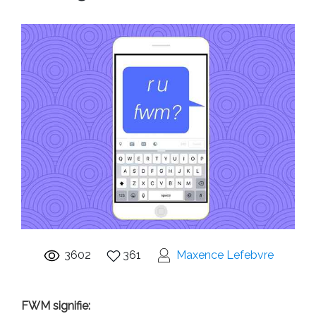
3602
361
Maxence Lefebvre
FWM signifie: