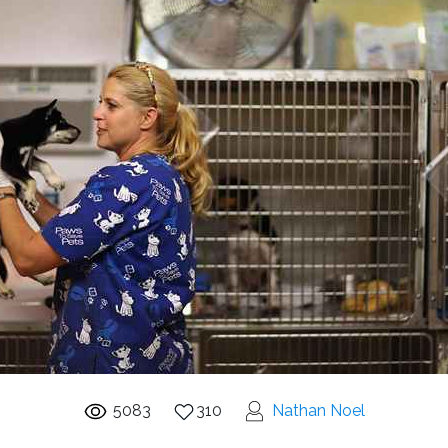
5083
310
Nathan Noel