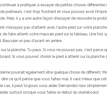
ontinuer à pratiquer, à essayer de petites choses différentes
de patineurs, c'est trop frustrant et vous pouvez avoir l'impre
aide. Mais, il y a une autre façon d'essayer de résoudre le p
ir, n'essayez pas d'atterrir avec l'autre pied sur votre planch
ayez de faire atterrir votre mauvais pied sur le tableau. Une fois
d. Basculer un peu d'avant en arrière.
 sur la planche. Tu peux. Si vous ne pouvez pas, c'est parce q
rd. Si vous pouvez choisir le pied à atterrir sur la planche à
blème pourrait également être quelque chose de différent. M
 dire ce qu'il pense que vous faites mal. Il vaut mieux que ce
le cas, il peut toujours vous aider. Demandez-leur simplement
aider, surtout lorsque vous faites le début du skateboard.