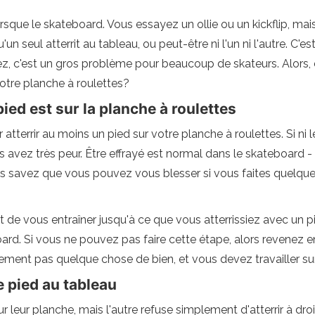
sque le skateboard. Vous essayez un ollie ou un kickflip, mais
u'un seul atterrit au tableau, ou peut-être ni l'un ni l'autre. C
z, c'est un gros problème pour beaucoup de skateurs. Alor
otre planche à roulettes?
ed est sur la planche à roulettes
tterrir au moins un pied sur votre planche à roulettes. Si ni le
 avez très peur. Être effrayé est normal dans le skateboard - 
us savez que vous pouvez vous blesser si vous faites quelqu
de vous entraîner jusqu'à ce que vous atterrissiez avec un pi
board. Si vous ne pouvez pas faire cette étape, alors revenez
ment pas quelque chose de bien, et vous devez travailler sur 
e pied au tableau
r leur planche, mais l'autre refuse simplement d'atterrir à dro