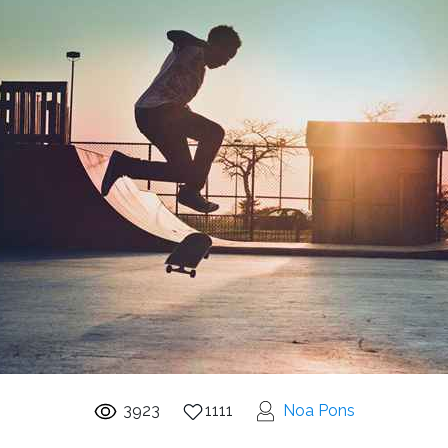
3923
1111
Noa Pons