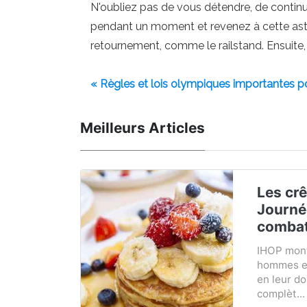
N'oubliez pas de vous détendre, de continue
pendant un moment et revenez à cette astu
retournement, comme le railstand. Ensuite,
« Règles et lois olympiques importantes po
Meilleurs Articles
Les crê
Journé
combat
IHOP mont
hommes et
en leur d
complèt...