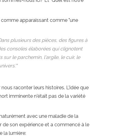
oi sommes-nous ici?"Et" Quel est notre
visité comme apparaissant comme "une
ans plusieurs des pièces, des figures à
s consoles élaborées qui clignotent
 le parchemin, l'argile, le cuir, le
nivers.'"
nous raconter leurs histoires. L'idée que
ort imminente n'était pas de la variété
rématurément avec une maladie de la
ir de son expérience et a commencé à le
e la lumière: