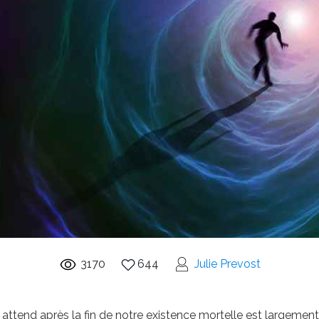
3170
644
Julie Prevost
 attend après la fin de notre existence mortelle est largement t