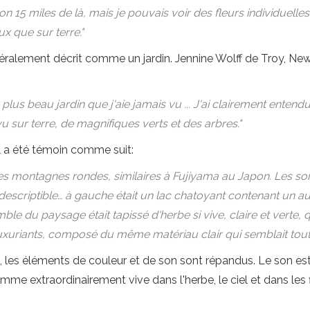
 15 miles de là, mais je pouvais voir des fleurs individuelles
x que sur terre."
ralement décrit comme un jardin. Jennine Wolff de Troy, New
e plus beau jardin que j'aie jamais vu ... J'ai clairement entend
 sur terre, de magnifiques verts et des arbres."
il a été témoin comme suit:
les montagnes rondes, similaires à Fujiyama au Japon. Les so
descriptible… à gauche était un lac chatoyant contenant un aut
mble du paysage était tapissé d'herbe si vive, claire et verte, q
xuriants, composé du même matériau clair qui semblait tout 
, les éléments de couleur et de son sont répandus. Le son e
e extraordinairement vive dans l'herbe, le ciel et dans les f