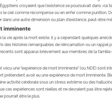
gyptiens croyaient que l'existence se poursuivait dans «la t
ns le ciel comme récompense ou en enfer comme punition. Des 
er dans une autre dimension ou plan d'existence, peut-être m
rt imminente
 que la vie après la mort existe. Il y a cependant quelques an
ris des histoires remarquables de réincarnation ou un rappel 
récents sont apparus brièvement aux membres de la famille et 
ont vécu une "expérience de mort imminente" (ou NDE) sont int
rt prétendent avoir eu une expérience de mort imminente. B
taine activité cérébrale sous un stress extrême ou des hallu
s expériences sont réelles et ne devraient pas être rejetées.
 pourrait être le plus.