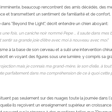
t imminente, beaucoup rencontrent des amis décédés, des m
 et transmettent un sentiment de familiarité et de confort.
dans "Beyond the Light", décrit entendre un chien aboyant:
s une fois, un caniche noir nommé Pepe ... il saute dans mes br
n et sentir sa grande joie d'être avec moi à nouveau avec moi."
e à la base de son cerveau et a subi une intervention chirurg
crit en voyant des figures sous une lumière, y compris sa g
 la projection mais je connais ma grand-mère, le son d'elle, à 
monte parfaitement dans ma compréhension de ce à quoi cette 
tuent pas seulement sur des nuages ​​toute la journée dans l
uelle ils reçoivent un enseignement supérieur en croissance pe