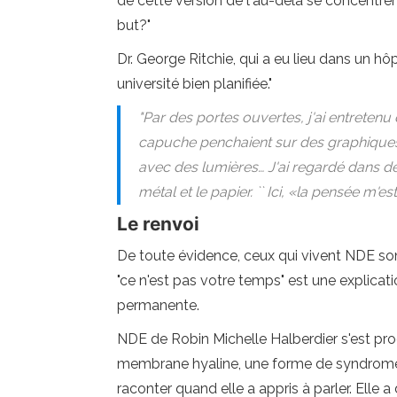
de cette version de l'au-delà se concentre
but?"
Dr. George Ritchie, qui a eu lieu dans un hô
université bien planifiée."
"Par des portes ouvertes, j'ai entrete
capuche penchaient sur des graphique
avec des lumières… J'ai regardé dans de
métal et le papier. `` Ici, «la pensée m'e
Le renvoi
De toute évidence, ceux qui vivent NDE sont
"ce n'est pas votre temps" est une explicat
permanente.
NDE de Robin Michelle Halberdier s'est pro
membrane hyaline, une forme de syndrome 
raconter quand elle a appris à parler. Elle 