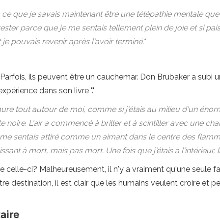
s ce que je savais maintenant être une télépathie mentale que je
ester parce que je me sentais tellement plein de joie et si pais
je pouvais revenir après l'avoir terminé."
Parfois, ils peuvent être un cauchemar. Don Brubaker a subi u
périence dans son livre "."
 murmure tout autour de moi, comme si j'étais au milieu d'un é
 noire. L'air a commencé à briller et à scintiller avec une cha
e sentais attiré comme un aimant dans le centre des flammes - 
ssant à mort, mais pas mort. Une fois que j'étais à l'intérieur, 
à de celle-ci? Malheureusement, il n'y a vraiment qu'une seule 
autre destination, il est clair que les humains veulent croire e
aire