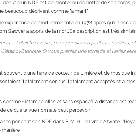
u début d'un NDE est de monter ou de flotter de son corps, pu
 que beaucoup décrivent comme "aimant."
xpérience de mort imminente en 1978 après qu'un accident l
 Tom Sawyer a appris de la mort."Sa description est très similai
nnel ... il était très vaste, par opposition à petit et à confiner, 
. C'était cylindrique. Si vous preniez une tornade et l'aviez étir
nt souvent d'une terre de couleur, de lumière et de musique in
sentaient "totalement connus, totalement acceptés et aimés" et
es comme «intemporelles et sans espace."La distance est r
à de ce que la vue normale peut percevoir.
stance pendant son NDE dans P. M. H. Le livre d'Atwater, "Beyon
e manière: