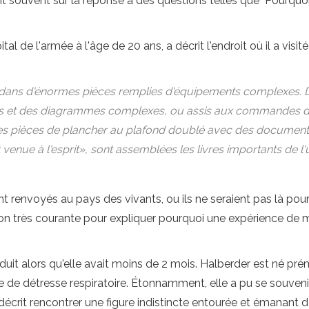
nt souvent sur la réponse à des questions telles que "Pourqu
pital de l'armée à l'âge de 20 ans, a décrit l'endroit où il a 
nu dans d'énormes pièces remplies d'équipements complexes. D
s et des diagrammes complexes, ou assis aux commandes de
s pièces de plancher au plafond doublé avec des documents sur
st venue à l'esprit», sont assemblées les livres importants de l'u
 renvoyés au pays des vivants, ou ils ne seraient pas là pour 
ion très courante pour expliquer pourquoi une expérience de m
duit alors qu'elle avait moins de 2 mois. Halberder est né p
de détresse respiratoire. Étonnamment, elle a pu se souven
a décrit rencontrer une figure indistincte entourée et émanant d