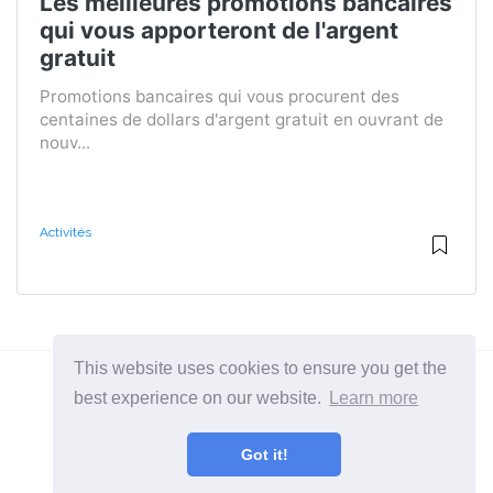
Les meilleures promotions bancaires
qui vous apporteront de l'argent
gratuit
Promotions bancaires qui vous procurent des
centaines de dollars d'argent gratuit en ouvrant de
nouv...
Activités
This website uses cookies to ensure you get the
best experience on our website.
Learn more
2026 ©
BuruNews
Got it!
Toutes catégories
Un site sur l'art de vivre