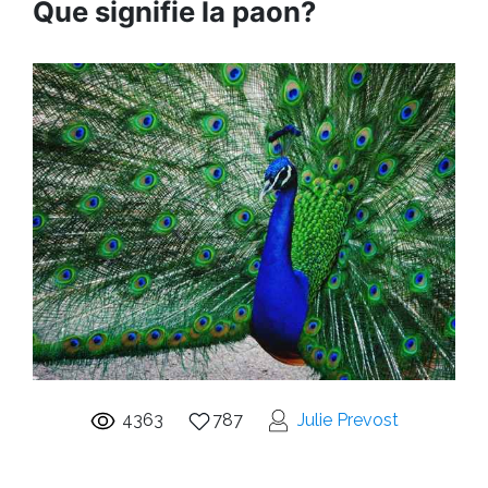
Que signifie la paon?
4363
787
Julie Prevost