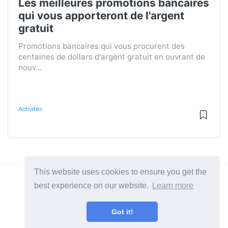
Les meilleures promotions bancaires
qui vous apporteront de l'argent
gratuit
Promotions bancaires qui vous procurent des
centaines de dollars d'argent gratuit en ouvrant de
nouv...
Activités
This website uses cookies to ensure you get the
best experience on our website.
Learn more
2026 ©
BuruNews
Got it!
Toutes catégories
Un site sur l'art de vivre