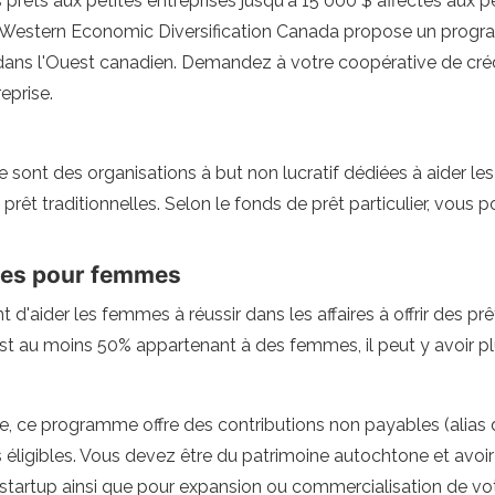
es prêts aux petites entreprises jusqu'à 15 000 $ affectés aux 
, Western Economic Diversification Canada propose un progra
 dans l'Ouest canadien. Demandez à votre coopérative de crédi
eprise.
ont des organisations à but non lucratif dédiées à aider les
 prêt traditionnelles. Selon le fonds de prêt particulier, vous 
rces pour femmes
 d'aider les femmes à réussir dans les affaires à offrir des p
est au moins 50% appartenant à des femmes, il peut y avoir pl
se, ce programme offre des contributions non payables (alias 
s éligibles. Vous devez être du patrimoine autochtone et avo
e startup ainsi que pour expansion ou commercialisation de vot