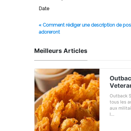
Date
« Comment rédiger une description de po
adoreront
Meilleurs Articles
Outbac
Vetera
Outback S
tous les 
aux milita
l...