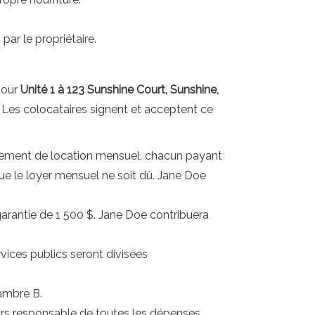
ar le propriétaire.
pour
Unité 1 à 123 Sunshine Court, Sunshine,
Les colocataires signent et acceptent ce
aiement de location mensuel, chacun payant
ue le loyer mensuel ne soit dû. Jane Doe
rantie de 1 500 $. Jane Doe contribuera
vices publics seront divisées
ambre B.
ujours responsable de toutes les dépenses