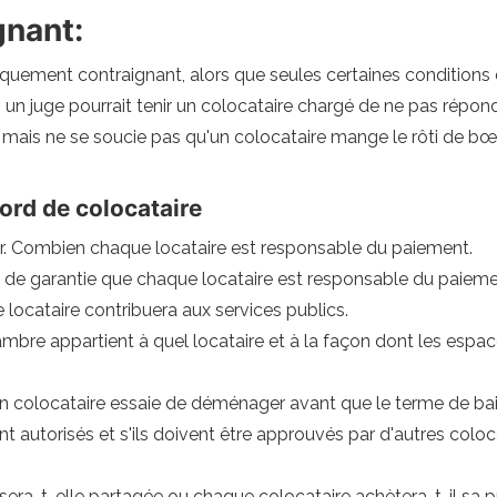
gnant:
diquement contraignant, alors que seules certaines conditions
un juge pourrait tenir un colocataire chargé de ne pas répondr
, mais ne se soucie pas qu'un colocataire mange le rôti de bœ
ord de colocataire
 Combien chaque locataire est responsable du paiement.
de garantie que chaque locataire est responsable du paieme
ocataire contribuera aux services publics.
mbre appartient à quel locataire et à la façon dont les esp
un colocataire essaie de déménager avant que le terme de bail
sont autorisés et s'ils doivent être approuvés par d'autres col
sera-t-elle partagée ou chaque colocataire achètera-t-il sa pr