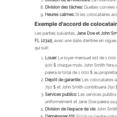
Division des tâches:
Quelles corvées 
Heures calmes:
Si les colocataires a
Exemple d'accord de colocatai
Les parties suivantes,
Jane Doe et John Smi
FL 12345
, avec une date d'entrée en vigue
qui suit:
Louer:
Le loyer mensuel est de 1 000 
500 $ chaque mois. John Smith fera u
paiera le total de 1 000 $ au propriét
Dépôt de garantie:
Les colocataires a
750 $ et John Smith contribuera 750 
Services publics:
Les services publics
uniformément et Jane Doe paiera sa p
Division de l'espace de vie:
John Smith
Déménager tôt:
Si l'un ou l'autre col