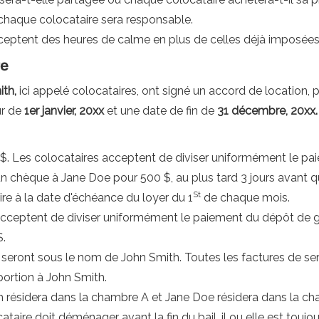
chaque colocataire sera responsable.
cceptent des heures de calme en plus de celles déjà imposées p
re
th,
ici appelé colocataires, ont signé un accord de location, 
ur de
1er janvier, 20xx
et une date de fin de
31 décembre, 20xx.
$. Les colocataires acceptent de diviser uniformément le p
n chèque à Jane Doe pour 500 $, au plus tard 3 jours avant q
St
aire à la date d'échéance du loyer du 1
de chaque mois.
cceptent de diviser uniformément le paiement du dépôt de ga
$.
 seront sous le nom de John Smith. Toutes les factures de ser
ortion à John Smith.
 résidera dans la chambre A et Jane Doe résidera dans la ch
ocataire doit déménager avant la fin du bail, il ou elle est to